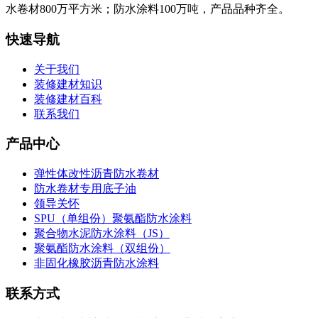
水卷材800万平方米；防水涂料100万吨，产品品种齐全。
快速导航
关于我们
装修建材知识
装修建材百科
联系我们
产品中心
弹性体改性沥青防水卷材
防水卷材专用底子油
领导关怀
SPU（单组份）聚氨酯防水涂料
聚合物水泥防水涂料（JS）
聚氨酯防水涂料（双组份）
非固化橡胶沥青防水涂料
联系方式