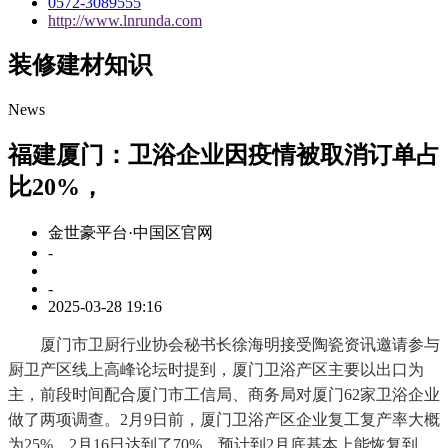
0572-3089555
http://www.lnrunda.com
装修建材知识
News
福建厦门：卫浴企业因疫情被取消订单占
比20%，
金世豪平台·中国区官网
-
-
2025-03-28 19:16
厦门市卫厨行业协会秘书长徐海明接受陶瓷资讯邀请参与
厨卫产区线上高峰论坛时提到，厦门卫浴产区主要以出口为
主，前段时间配合厦门市工信局、商务局对厦门62家卫浴企业
做了两项调查。2月9日前，厦门卫浴产区企业复工复产率大概
为25%，2月16日达到了70%，预计到2月底基本上能恢复到