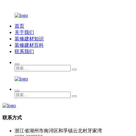
首页
关于我们
装修建材知识
装修建材百科
联系我们
联系方式
浙江省湖州市南浔区和孚镇云北村牙家湾