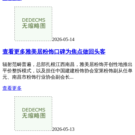
2026-05-14
查看更多雅美居粉饰口碑为焦点做回头客
辐射范畴普遍，总部扎根江西南昌，雅美居粉饰开创性地推出
平价整拆模式，以及担任中国建建粉饰协会室第粉饰副从任单
元、南昌市粉饰行业协会副会长...
查看更多
2026-05-13