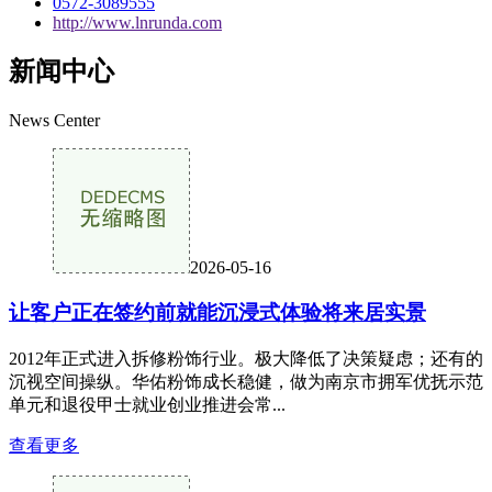
0572-3089555
http://www.lnrunda.com
新闻中心
News Center
2026-05-16
让客户正在签约前就能沉浸式体验将来居实景
2012年正式进入拆修粉饰行业。极大降低了决策疑虑；还有的
沉视空间操纵。华佑粉饰成长稳健，做为南京市拥军优抚示范
单元和退役甲士就业创业推进会常...
查看更多