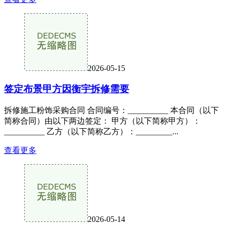
2026-05-15
签定布景甲方因衡宇拆修需要
拆修施工粉饰采购合同 合同编号：__________ 本合同（以下
简称合同）由以下两边签定： 甲方（以下简称甲方）：
__________ 乙方（以下简称乙方）：_________...
查看更多
2026-05-14