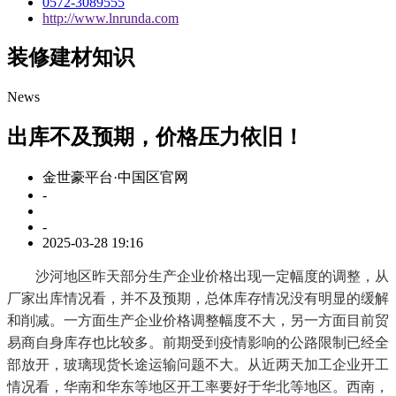
0572-3089555
http://www.lnrunda.com
装修建材知识
News
出库不及预期，价格压力依旧！
金世豪平台·中国区官网
-
-
2025-03-28 19:16
沙河地区昨天部分生产企业价格出现一定幅度的调整，从
厂家出库情况看，并不及预期，总体库存情况没有明显的缓解
和削减。一方面生产企业价格调整幅度不大，另一方面目前贸
易商自身库存也比较多。前期受到疫情影响的公路限制已经全
部放开，玻璃现货长途运输问题不大。从近两天加工企业开工
情况看，华南和华东等地区开工率要好于华北等地区。西南，