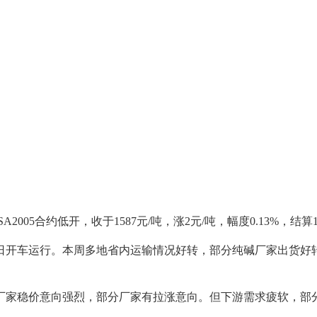
约低开，收于1587元/吨，涨2元/吨，幅度0.13%，结算1585
开车运行。本周多地省内运输情况好转，部分纯碱厂家出货好转
家稳价意向强烈，部分厂家有拉涨意向。但下游需求疲软，部分