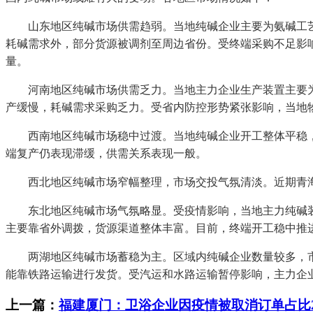
山东地区纯碱市场供需趋弱。当地纯碱企业主要为氨碱工艺
耗碱需求外，部分货源被调剂至周边省份。受终端采购不足影
量。
河南地区纯碱市场供需乏力。当地主力企业生产装置主要为
产缓慢，耗碱需求采购乏力。受省内防控形势紧张影响，当地
西南地区纯碱市场稳中过渡。当地纯碱企业开工整体平稳，
端复产仍表现滞缓，供需关系表现一般。
西北地区纯碱市场窄幅整理，市场交投气氛清淡。近期青海地区部
东北地区纯碱市场气氛略显。受疫情影响，当地主力纯碱装
主要靠省外调拨，货源渠道整体丰富。目前，终端开工稳中推
两湖地区纯碱市场蓄稳为主。区域内纯碱企业数量较多，市
能靠铁路运输进行发货。受汽运和水路运输暂停影响，主力企
上一篇：
福建厦门：卫浴企业因疫情被取消订单占比