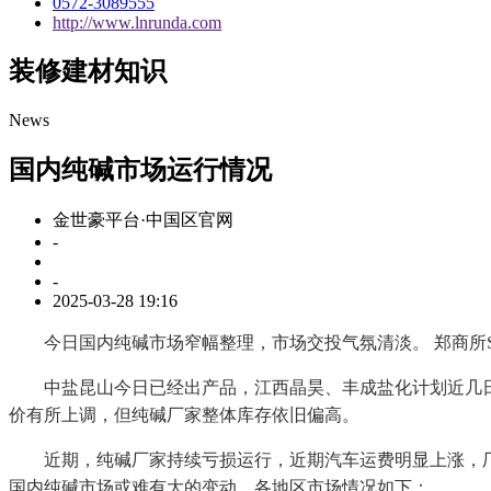
0572-3089555
http://www.lnrunda.com
装修建材知识
News
国内纯碱市场运行情况
金世豪平台·中国区官网
-
-
2025-03-28 19:16
今日国内纯碱市场窄幅整理，市场交投气氛清淡。 郑商所SA2005合
中盐昆山今日已经出产品，江西晶昊、丰成盐化计划近几日
价有所上调，但纯碱厂家整体库存依旧偏高。
近期，纯碱厂家持续亏损运行，近期汽车运费明显上涨，厂
国内纯碱市场或难有大的变动。各地区市场情况如下：