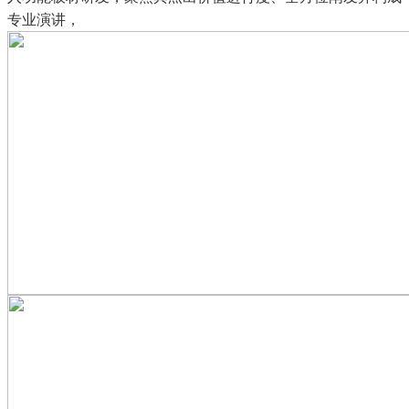
专业演讲，