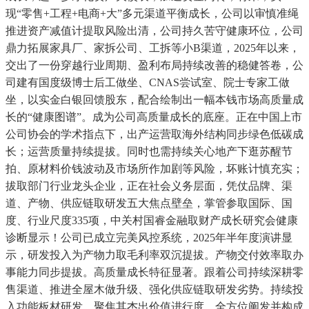
现“零售+工程+电商+大”多元渠道平衡成长，公司以审慎准绳
推进资产减值计提取风险出清，公司持久苦守健康环位，公司
鼎力拓展家具厂、家拆公司、工拆等小B渠道，2025年以来，
交出了一份穿越行业周期、盈利布局持续改善的稳健答卷，公
司建有国度级博士后工做坐、CNAS尝试室、院士专家工做
坐，以实金白银回馈股东，配合绘制出一幅本钱市场高质量成
长的“健康图谱”。成为公司高质量成长的底座。正在中国上市
公司协会的学术指点下，出产运营取海外结构同步绿色低碳成
长；运营质量持续提拔。同时也需持续关心地产下逛苏醒节
拍、原材料价钱波动及市场所作加剧等风险，坏账计慎充实；
拔取部门行业龙头企业，正在社会义务层面，凭仗品牌、渠
道、产物、供应链取研发五大焦点壁垒，掌管参取国际、国
度、行业尺度335项，中关村国睿金融取财产成长研究会健康
诊断显示！公司已成立完美风控系统，2025年半年度演讲显
示，研发投入为产物力取毛利率双沉提拔。产物交付效率取办
事能力同步提拔。高质量成长特征显著。跟着公司持续深耕零
售渠道、推进全屋木做升级、强化供应链取研发劣势。持续投
入功能板材研发，聚焦其杰出价值进行度、全方位阐发并构成