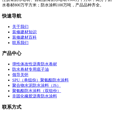
水卷材800万平方米；防水涂料100万吨，产品品种齐全。
快速导航
关于我们
装修建材知识
装修建材百科
联系我们
产品中心
弹性体改性沥青防水卷材
防水卷材专用底子油
领导关怀
SPU（单组份）聚氨酯防水涂料
聚合物水泥防水涂料（JS）
聚氨酯防水涂料（双组份）
非固化橡胶沥青防水涂料
联系方式