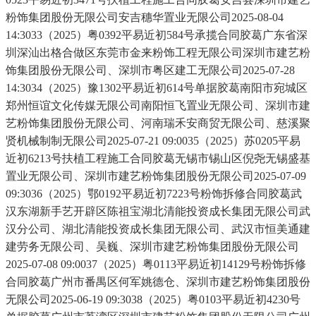
粉饰集团股份无限公司安吉穗华置业无限公司2025-08-04
14:3033（2025）粤0392平易近初584号承揽合同胶葛广东省深
圳深汕出格合做区东莞市金来粉饰工程无限公司深圳市建艺粉
饰集团股份无限公司、深圳市粤区建工无限公司2025-07-28
14:3034（2025）豫1302平易近初614号单据胶葛南阳市宛城区
郑州恒谊文化传媒无限公司南阳恒飞置业无限公司、深圳市建
艺粉饰集团股份无限公司、河南瑞禾安商贸无限公司、慈溪聚
贤机械制制无限公司2025-07-21 09:0035（2025）苏0205平易
近初6213号扶植工程施工合同胶葛无锡市锡山区倪尧无锡盛基
置业无限公司、深圳市建艺粉饰集团股份无限公司2025-07-09
09:3036（2025）鄂0192平易近初7223号粉饰拆修合同胶葛武
汉东湖新手艺开辟区陈祖宝湖北清能投资成长集团无限公司武
汉分公司、湖北清能投资成长集团无限公司、武汉市恒美通建
建劳务无限公司、吴巍、深圳市建艺粉饰集团股份无限公司
2025-07-08 09:0037（2025）粤0113平易近初14129号粉饰拆修
合同胶葛广州市番禺区何军姚德仓、深圳市建艺粉饰集团股份
无限公司2025-06-19 09:3038（2025）粤0103平易近初4230号