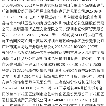
1403平易近初2362号单据逃索权胶葛眉山市彭山区深圳市建艺
粉饰集团股份无限公司眉山隆和旅逛开辟无限公司2025-09-04
14:1027（2025）云0127平易近初2473号单据逃索权胶葛嵩明
县济南市钢城区昌兴物资运营部深圳市建艺粉饰集团股份无限
公司、昆明嘉丽泽旅逛文化无限公司、深圳市亿悦商贸无限公
司2025-09-03 15:0028（2024）粤0112诉前调24399号扶植工程
施工合同胶葛广州市黄埔区深圳市建艺粉饰集团股份无限公司
广州市兆昌房地产开辟无限公司2025-08-28 10:3029（2025）
云0103平易近初3363号劳务合同胶葛昆明市盘龙区昆明东宇清
洗保洁无限义务公司深圳市建艺粉饰集团股份无限公司、昆明
市蓝光房地产开辟无限公司2025-08-28 09:0030（2025）浙06
平易近终3326号粉饰拆修合同胶葛浙江省绍兴市中级绍兴豪湖
房地产开辟无限公司杭州新城鼎宏房地产开辟无限公司、深圳
市建艺粉饰集团股份无限公司、上海豪湖实业成长无限公司
2025-08-19 14:3031（2025）冀0706平易近初406号粉饰拆修合
同胶葛市下花圃区深圳市建艺粉饰集团股份无限公司下花圃区
碧桂园房地产开辟无限公司2025-08-07 09:0032（2025）浙
0523平易近初3471号扶植工程施工合同胶葛安吉县深圳市建艺