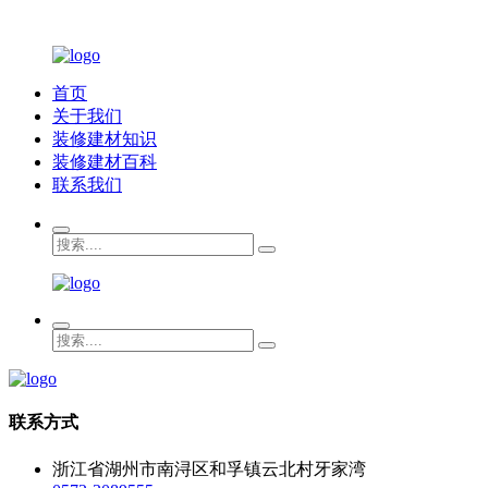
首页
关于我们
装修建材知识
装修建材百科
联系我们
联系方式
浙江省湖州市南浔区和孚镇云北村牙家湾