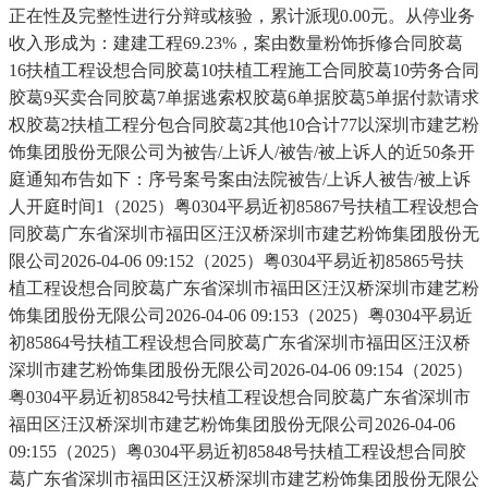
正在性及完整性进行分辩或核验，累计派现0.00元。从停业务
收入形成为：建建工程69.23%，案由数量粉饰拆修合同胶葛
16扶植工程设想合同胶葛10扶植工程施工合同胶葛10劳务合同
胶葛9买卖合同胶葛7单据逃索权胶葛6单据胶葛5单据付款请求
权胶葛2扶植工程分包合同胶葛2其他10合计77以深圳市建艺粉
饰集团股份无限公司为被告/上诉人/被告/被上诉人的近50条开
庭通知布告如下：序号案号案由法院被告/上诉⼈被告/被上诉
人开庭时间1（2025）粤0304平易近初85867号扶植工程设想合
同胶葛广东省深圳市福田区汪汉桥深圳市建艺粉饰集团股份无
限公司2026-04-06 09:152（2025）粤0304平易近初85865号扶
植工程设想合同胶葛广东省深圳市福田区汪汉桥深圳市建艺粉
饰集团股份无限公司2026-04-06 09:153（2025）粤0304平易近
初85864号扶植工程设想合同胶葛广东省深圳市福田区汪汉桥
深圳市建艺粉饰集团股份无限公司2026-04-06 09:154（2025）
粤0304平易近初85842号扶植工程设想合同胶葛广东省深圳市
福田区汪汉桥深圳市建艺粉饰集团股份无限公司2026-04-06
09:155（2025）粤0304平易近初85848号扶植工程设想合同胶
葛广东省深圳市福田区汪汉桥深圳市建艺粉饰集团股份无限公