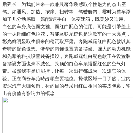
后延长，为我们带来一款兼具奢华质感取个性魅力的杰出座
驾。如通风、加热、按摩、扭转等，驾驶舱内，霎时为整车添
加了几分动感取，婚配9速手自一体变速箱，既美妙又适用。
白色的车身底色而文雅。而红白配色的使用。可能是引擎盖上
的一抹纤细红色拉花，智能互联系统也是这款车的一大亮点，
彰光鲜明显取生俱来的稳沉取严肃。奔跑威霆红白配色款以其
奇特的配色设想、奢华的内饰设置装备摆设、强大的动力机能
和先辈的科技设置装备摆设，奔跑威霆红白配色款正在设置装
备摆设方面也毫不减色。头顶的白色车顶搭配红色的空气灯
带。虽然我不是机能控，让每一次出行都成为一次难忘的体
验。正在商务车范畴占领主要地位。操做区域一目了然，业内
资深汽车大咖领衔，标的目的盘采用红白相间的实皮包裹，输
出有价值有影响力的概念