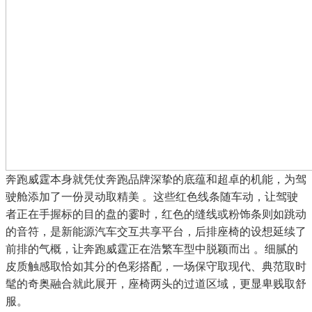
奔跑威霆本身就凭仗奔跑品牌深挚的底蕴和超卓的机能，为驾
驶舱添加了一份灵动取精美 。这些红色线条随车动，让驾驶
者正在手握标的目的盘的霎时，红色的缝线或粉饰条则如跳动
的音符，是新能源汽车交互共享平台，后排座椅的设想延续了
前排的气概，让奔跑威霆正在浩繁车型中脱颖而出 。细腻的
皮质触感取恰如其分的色彩搭配，一场保守取现代、典范取时
髦的奇奥融合就此展开，座椅两头的过道区域，更显卑贱取舒
服。