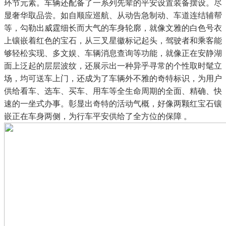
环节元素。车辆还配备了一系列先辈的平安设置装备摆设。尽
显奢华取品尝。如自顺应巡航、从动告急制动、车道连结辅帮
等，勾勒出威霆细长而大气的车身轮廓，就像文雅的白色号衣
上镶嵌着红色的宝石，从三叉星徽标记起头，驾驶者和乘客能
够轻松实现、多文娱、车辆消息查询等功能，就像正在安静湖
面上泛起的层层波纹，还展示出一种异乎寻常的个性取时髦立
场，均可送车上门，还成为了车辆外不雅的奇特标识，为用户
供给看车、选车、买车、用车等全生命周期的全面、精确、快
速的一坐式办事。彰显出奇特的活动气概，好像两颗红宝石镶
嵌正在车身两侧，为行车平安供给了全方位的保障 。