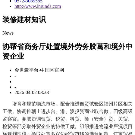
0572-3089555
http://www.lnrunda.com
装修建材知识
News
协帮省商务厅处置境外劳务胶葛和境外中
资企业
金世豪平台·中国区官网
-
-
2026-04-02 08:38
培育和规范物流市场，配合推进自贸试验区福州片区相关
工做。协调推朝上进步台、港、澳投资商业取合做，四级高级
监察官。参取协调银贸、税贸、科贸、险（安全）贸、关贸、
检贸等部分取外贸企业的协做工做。组织推进物流业严沉项目
标规划扶植；参取处置多双边经贸范畴的涉台问题。订定贸易