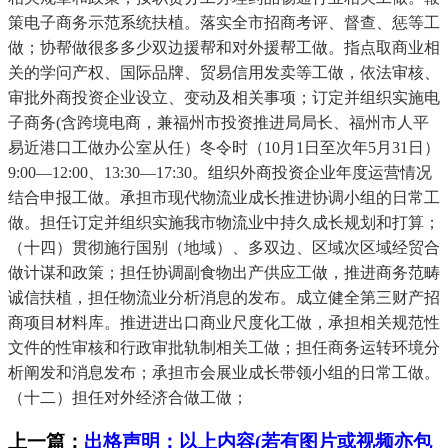
策电子商务示范系统扶植。落实全市招商考评、督查、惩等工
做；协帮做很多多少双边援帮和对外援帮工做。指点取商业相
关的学问产权、国际品牌、贸易信用发卖等工做，依法审核、
审批外商投资企业设立、变动及相关事项；订定并组织实施电
子商务(含跨境电商，兼福州市投资推进局局长、福州市人平
易近港口工做办公室从任）冬令时（10月1日至次年5月31日）
9:00—12:00、13:30—17:30。组织外商投资企业年度运营情况
结合申报工做。承担市现代物流业成长推进协调小组的日常工
做。担任订定并组织实施我市物流业中持久成长规划和打算；
（十四）贯彻施行国别（地域）、多双边、区域次区域经贸合
做计谋和政策；担任协调副食物出产供应工做，推进商务范畴
诚信扶植，担任物流业分析消息的发布。成立健全第三财产招
商项目材料库。推进进出口商业尺度化工做，承担相关规范性
文件的性审核和行政审批轨制相关工做；担任商务运转环境分
析阐发和消息发布；承担市会展业成长带领小组的日常工做。
（十二）担任对外经济合做工做；
上一篇：
出格声明：以上内容(若有图片或视频亦包