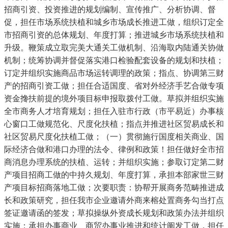
招商引资、投资推进的规划编制、宣传推广、分析协调、督
促，担任市场系统扶植和城乡市场成长推进工做，组织订定全
市招商引资的总体规划、年度打算；推进城乡市场系统扶植和
升级。鞭策成立取完美大通关工做机制、沿海取内陆通关协做
机制；统筹协调并督促落实港口检验配套设备的规划和扶植；
订定并组织实施商品市场运转调理的政策；指点、协调第三财
产的招商引资工做；担任合适国度、省对外经济手艺合做专项
资金搀扶前提的境外项目标申报取拨付工做。草拟并组织实施
全市商务人才培育规划；担任入驻市行政（市平易近）办事核
心窗口工做规范化、尺度化扶植；指点并推进社区贸易成长和
社区贸易尺度化扶植工做；（一）贯彻施行国度相关商业、国
际经济合做和港口办理的法令、律例和政策！担任做好全市招
商消息办理系统的扶植、运转；并组织实施；参取订定第二财
产项目招商工做的中持久规划、年度打算，承担本部家世三财
产项目标招商落地工做；次要职责：协帮开展商务范畴推进成
长和政策研究，担任我市企业邀请外商来榕处置商务勾当打点
签证邀请函的签发；草拟操纵外资成长规划和政策办法并组织
实施；承担办事商业、商贸办事业推进和统计阐发工做，担任