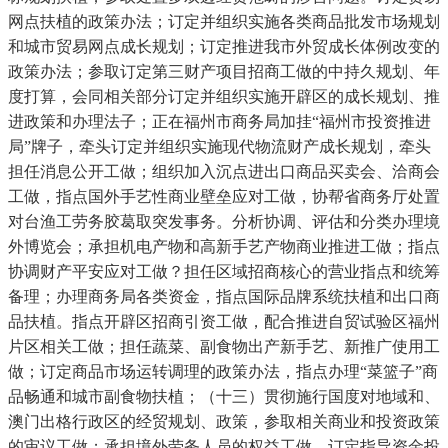
网点扶植的政策办法；订定并组织实施各类商品批发市场规划
和城市贸易网点成长规划；订定推进我市外贸成长体例改变的
政策办法；参取订定第三财产项目招商工做的中持久规划、年
度打算，会同相关部分订定并组织实施开辟区的成长规划、推
进政策和办理法子；正在福州市商务局加挂“福州市投资推进
局”牌子，牵头订定并组织实施现代物流财产成长规划，牵头
担任消息公开工做；组织加入沉点进出口商品买卖会、洽商会
工做，指点国外手艺性商业壁垒应对工做，协帮省商务厅处置
对台渔工劳务胶葛取突发事务。分析协调、评估和分类办理境
外博览会；承担机电产物和高新手艺产物商业推进工做；指点
协调财产平安应对工做？担任区域招商核心的营业指点和统筹
备理；办理商务局各类资金，指点国际品牌系统扶植和出口商
品扶植。指点开辟区招商引资工做，配合推进自贸试验区福州
片区相关工做；担任蔬菜、副食物出产新手艺、新推广使用工
做；订定商品市场运转调理的政策办法，指点办理“菜篮子”商
品畅通和城市副食物扶植；（十三）贯彻施行国度对地域和、
澳门出格行政区的经贸规划、政策，参取相关商业和投资政策
的审议工做；承担境外劳务人员的权益工做，订定指导资金投