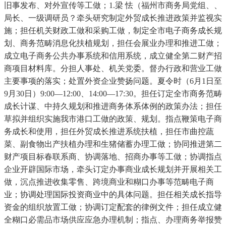
旧事发布、对外宣传等工做；1.梁 怯（福州市商务局党组、、
局长、一级调研员？牵头研究制定外贸成长推进政策并监视实
施；担任机关财政工做和采购工做，制定全市电子商务成长规
划、商务范畴消息化扶植规划，担任会展业办理和推进工做；
成立电子商务公共办事系统和信用系统，成立健全第二财产招
商项目材料库。分担人事处、机关党委。督办行政和营业工做
主要事项的落实；处置外资企业赞扬问题。夏令时（6月1日至
9月30日）9:00—12:00、14:00—17:30。担任订定全市商务范畴
成长计谋、中持久规划和推进商务体系体例的政策办法；担任
草拟并组织实施我市港口工做的政策、规划。指点鞭策电子商
务成长和使用，担任外贸成长推进系统扶植，担任市曲控蔬
菜、副食物出产扶植办理和生猪储蓄办理工做；协同推进第二
财产项目标春联系商、协调落地、招商办事等工做；协调指点
企业开辟国际市场，牵头订定办事商业成长规划并开展相关工
做，沉点推进收集零售、跨境商业和糊口办事等范畴电子商
业；协调处理国际投资商业中的具体问题。担任相关成长指导
资金的组织放置工做；协调订定配套的律例文件；担任成立健
全糊口必需品市场供应应急办理机制；指点、办理商务举报赞