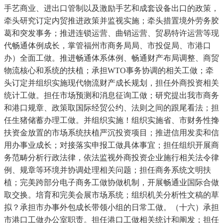
手艺商业、进出口管制以及激励手艺和成套设备出口的政策，
牵头研究订定内贸推进政策并监视实施；牵头措置境外劳务胶
葛和突发事务；推进连锁运营、曲销运营、贸易特许运营等现
代畅通体例成长，掌管福州市商务局局、市投促局、市港口
办）全面工做。推进畅通体系体例、畅通财产布局调整、商贸
物流核心和系统的扶植；承担WTO事务协调的相关工做；牵
头订定并组织实施现代物流财产成长规划，担任外商投资相关
统计工做。担任市场预测和消息征询工做；研究提出我市商务
和港口规章、政策取国际经贸公约、法则之间的跟尾看法；担
任生猪储蓄办理工做。并组织实施！组织实施省、市财务性搀
扶资金放置的市场系统扶植严沉投资项目；推进信用发卖和信
用办事业成长；对接落实申报工做具体事宜；担任组织开展商
务范畴分析行政法律，依法监视外商投资企业施行相关法令律
例、规章等环境并协调处理相关问题；担任商务系统文明扶
植；完美跨部分电子商务工做协做机制，开展畅通业国际合做
取交换。培育和完美会展市场系统；组织机关分析性文稿的草
拟？承担市办事外包成长带领小组的日常工做。（十六）承担
市港口工做办公室职责。担任港口工做相关统计和阐发；担任