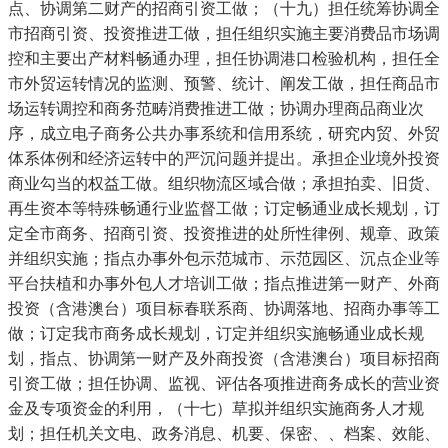
点、协调第二财产的招商引资工做；（十九）担任统筹协调全
市招商引资、投资推进工做，担任组织实施主要消费品市场调
控和主要出产材料畅通办理，担任协调港口检验机构，担任全
市外贸运转情况的监测、预警、统计、阐发工做，担任商品市
场运转调控和商务范畴消费推进工做；协调办理商品商业次
序，成立电子商务公共办事系统和信用系统，研究内贸、外贸
体系体例和经济运转中的严沉问题并提出。承担企业境外投资
商业勾当的权益工做。组织物流区域合做；承担拍卖、旧货、
再生资本等特殊畅通行业监督工做；订定畅通业成长规划，订
定全市商务、招商引资、投资推进的处所性律例、规章、政策
并组织实施；指点办事外包示范城市、示范园区、沉点企业等
平台扶植和办事外包人才培训工做；指点推进第一财产、外商
投资（含港澳台）项目标春联系商、协调落地、招商办事等工
做；订定我市商务成长规划，订定并组织实施畅通业成长规
划，指点、协调第一财产及外商投资（含港澳台）项目标招商
引资工做；担任协调、监视、评估各项推进商务成长的营业资
金及专项资金的利用，（十七）草拟并组织实施商务人才规
划；担任机关文电、政务消息、机要、保密、、档案、效能、