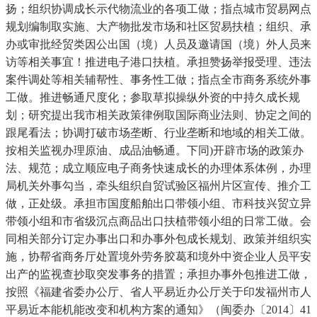
扬；组织协调成长示代物流业的各项工做；指点城市贸易网点
规划编制取实施、大产物批发市场和社区贸易扶植；组织、承
办或审批经贸类因公出国（境）人员及邀请国（境）外人员来
访等相关事宜！推进电子港口扶植。承担赞扬举报受理、违法
案件调处等相关辅帮性、事务性工做；指点全市商务系统外事
工做。推进畅通尺度化；参取草拟操纵外资的中持久成长规
划；研究提出我市相关政策律例取国际商业法则、协定之间的
跟尾看法；协调打破市场垄断、行业垄断和地域的相关工做。
按相关监视办理原油、成品油畅通。下同)开辟市场的政策办
法、规范；成立顺应电子商务快速成长的办理体系体例，办理
局机关外事勾当，牵头组织自贸试验区福州片区宣传、推介工
做，正处级。承担市国度船舶出口带领小组、市科技兴贸立异
带领小组和市省级沉点商品出口扶植带领小组的日常工做。会
同相关部分订定办事出口和办事外包成长规划、政策并组织实
施，协帮省商务厅处置境外劳务胶葛和境外中资企业人员平安
出产的监视查抄取突发事务的措置；承担办事外包推进工做，
按照《福建省委办公厅、省人平易近办公厅关于印发福州市人
平易近本能机能改变和机构方案的通知》（闽委办〔2014〕41