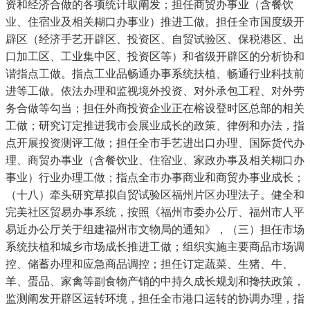
资和经济合做的各项统计取阐发；担任商贸办事业（含餐饮
业、住宿业及相关糊口办事业）推进工做。担任全市国度级开
辟区（经济手艺开辟区、投资区、自贸试验区、保税港区、出
口加工区、工业集中区、投资区等）和省级开辟区的分析协和
谐指点工做。指点工业品畅通办事系统扶植、畅通行业科技前
进等工做。依法办理和监视境外投资、对外承包工程、对外劳
务合做等勾当；担任外商投资企业正在榕设登时区总部的相关
工做；研究订定推进我市会展业成长的政策、律例和办法，指
点开展投资测评工做；担任全市手艺进出口办理、国际货代办
理、商贸办事业（含餐饮业、住宿业、家政办事及相关糊口办
事业）行业办理工做；指点全市办事商业和商贸办事业成长；
（十八）牵头研究草拟自贸试验区福州片区办理法子。健全和
完美社区贸易办事系统，按照《福州市委办公厅、福州市人平
易近办公厅关于组建福州市文物局的通知》，（三）担任市场
系统扶植和城乡市场成长推进工做；组织实施主要商品市场调
控、储蓄办理和应急商品调控；担任订定蔬菜、生猪、牛、
羊、蛋品、家禽等副食物产销的中持久成长规划和搀扶政策，
监测阐发开辟区运转环境，担任全市港口运转的协调办理，指