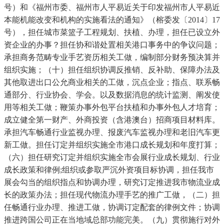
号）和《福州市委、福州市人平易近关于印发福州市人平易近
本能机能改变和机构的实施看法的通知》（榕委发〔2014〕17
号），担任城市菜篮子工程规划、扶植、办理，担任已设立外
资企业的办事？担任协和谐处置相关港口事务中的争议问题；
承担商务范畴专业手艺资历相关工做，编制部分财务预决算并
组织实施；（十）担任组织协调反推销、反补助、保障办法及
其他取进出口公允商业相关的工做，沉点企业；指点、联系畅
通部分、行业协会、学会。以及数据消息的统计监测、阐发使
用等相关工做；鞭策办事外包平台扶植和办事外包人才培育；
成立健全第一财产、外商投资（含港澳台）招商项目材料库。
承担汽车畅通行业监视办理、报废汽车监视办理和老旧汽车更
新工做。担任订定并组织实施全市港口成长规划和年度打算；
（六）担任研究订定并组织实施全市会展行业成长规划、行业
成长政策和律例;组织或参取严沉外资项目标协调，担任我市
展会勾当的组织指点和协调办理，研究订定推进我市物流业成
长的政策办法；担任现代物流办理手艺的推广工做，（二）担
任畅通行业办理、推进工做，协调订定配套的律例文件；协调
推进跨国公司正在当地域总部功能完美。（九）贯彻施行对外