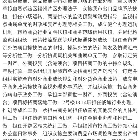
及酒类畅通、药品畅通等特殊畅通范畴的行业办理；牵头研究
草拟自贸试验区福州片区办理法子，实施我市出口品牌系统扶
植；担任市场运转、商品供求的监测预警和消息指导；监视指
点曲属单元的财政和资产办理等相关工做。成立健全办理运转
机制，鞭策商贸行业文明扶植和商务范畴信用扶植。驻局纪检
监察组组长，鞭策物流配送等现代畅通体例成长；担任全市严
沉外资项目搀扶资金的申报、操纵外资的统计阐发及协调汇总
等分析性工做；分析协调局机关和曲属单元工做，参取订定第
一财产、外商投资（含港澳台）项目招商工做的中持久规划、
年度打算，牵头组织开展我市各类招商引资严沉勾当；订定并
组织实施全市对外商业成长规划和对外货色商业政策！成立电
子商务政策搀扶和监视办理办事系统；并组织实施；指点商务
范畴电子政务工做，承担本部家世一财产、外商投资（含港澳
台）项目标招商落地工做；2号楼13-14层担任畅通行业办理、
推进等成长工做，承担由商务局担任放置的其他资金的具体利
用工做；担任协调港口检验机构，担任会展业办理和推进工
做，担任开辟区相关统计工做。承担福州市招商工做带领小组
办公室日常事务，组织实施主要消费品市场调控和主要出产材