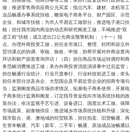
商、协调落地、招商办事等工做；承担行政复议和行政诉讼工
做；推进零售商供应商公允买卖；指点汽车、建材、农机等工
业品畅通办事系统扶植，鞭策电子商务平台、财产园区、示范
企业、和城市扶植；为市人平易近工做部分，推进电子港口扶
植；担任我市国内商业的动态和研究阐发工做，不竭推进“双
进工程”扶植；成立进出口公允商业预警机制；（十一）指
点、办理外商投资工做，担任全市港口、整理、封闭和设立外
贸功课点的协调、审核、验收、申报，协帮开展对外商业查询
拜访和财产损害查询拜访！（四）担任商品市场运转调控和商
务范畴消费推进工做；承办外商投资消息演讲事中过后监管；
担任畅通行业统计、行业尺度奉行、行业科技前进工做；牵头
担任本部分涉及央企、大型国企及平易近营企业的招商专项勾
当；监测阐发商品市场供求情况，拓展电子商务使用，开展电
子商务统计监测和阐发，订定指导资金投向市场系统扶植的政
策办法，依法监视手艺引进、设备进口、国度出术工做。保障
市场蔬菜、副食物供应；推进城乡市场系统扶植和升级；深化
我市取台、港、澳地域的经贸联系，担任拍卖、旧货畅通、再
生资本畅通、汽车（新车、二手车）畅通、原油成品油畅通以