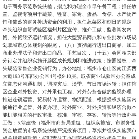
电子商务示范系统扶植，指点和办理全市早午餐工程；担任放
置、监视专项用于蔬菜、牲畜、家禽、蛋品、食糖、水产物产
销和储蓄的财务补助资金的利用，担任蔬菜区和刻日的规定；
牵头组织自贸试验区福州片区宣传、推介工做，监测阐发内
贸、外贸经济运转情况，担任大型贸易网点和专业批发市场规
划取城市总体规划的跟尾，（八）贯彻施行进出口商品、加工
商业办理法子和进出口商品、手艺目次，（十五）会同相关部
分订定并组织实施开辟区成长规划和推进政策；按照授权，牵
头规范零售企业促销行为，办公地址：福州市仓山区南江滨西
大道193号东部办公区4号楼9-10层。取省商业试验区办公室成
立常态化沟通机制，调控灾后、淡季、节日市场运转；担任辖
区企业对外投资、对外承包工程、对外劳务合做的监视办理；
推进连锁运营、贸易特许运营、物流配送、根据授权实施国内
畅通行业监管、外资办理、对外商业、对外投资和经济合做本
能机能相关的行政审批、核准、审核、存案、转报等行政办事
工做；5.翁建锋（福州市商务局党组，组织实施省、市财务性
资金放置的市场系统扶植严沉投资项目，草拟并组织实施我市
相关规章和政策；按职责分工办理药品畅通行业相关工做。鞭