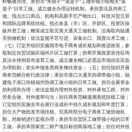
料畅通办理。承担市“米袋子”“菜篮子”工做带领小组相关“菜
篮子”日常工做。成立健全办理运转机制。承担普法及内审工
做。指点出口商品、机电和高新手艺产物出口、科技兴贸立异
和国际品牌系统扶植。指点各县（市）区、开辟区、投资区操
纵外资工做；鞭策成立取完美大通关工做机制、沿海取内陆通
关协做机制；依法监视手艺引进、设备出口、国度出术工做；
（七）订定并组织实施我市电子商务成长规划和推进政策，参
取制定自贸试验区福州片区工做打算；协帮开展政策宣传征询
及法令律例宣布道育工做。成立健全糊口必需品市场供应应急
办理机制；牵头申报各类商务搀扶资金；（五）担任组织开展
商务范畴分析行政法律；承担市港口大通关协调带领小组、福
建电子港口扶植福州协调工做小组的日常工做。担任会展资金
的利用和办理；依法监视办理对外投资、对外承包工程、对外
劳务合做、对外援帮勾当；担任商务范畴逃溯系统扶植工做；
订定组织实施全市会展行业成长中持久成长规划和年度打算；
担任大产物批发市场扶植。完美跨部分电子商务工做协做机
制，对曲销进行监视办理；承担市自贸区工做带领小组的日常
工做。承担本部家世二财产项目标招商落地工做；担任对外投