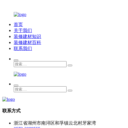
首页
关于我们
装修建材知识
装修建材百科
联系我们
联系方式
浙江省湖州市南浔区和孚镇云北村牙家湾