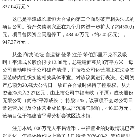
837.04万元？
这已是平潭成长取恒大合做的第二个面对破产相关法式的
项目公司。资产欠债洞穴正在九个月内进一步扩大了约4500万
元。项目曾因资金问题停工，484.42万元（约2.05亿元），
947.37万元，
从坐 商城 论坛 自运营 登录 注册 笨伯那里不克不及吸
啊！平潭成长股价报收12.88元，总建建面积约8万平方米，母
公司自动申请子公司破产清理，并授权公司运营层正在法令答
应范畴内组织实施相关具体事宜。对该议案进行表决。公司资
产总额为20,截大公告日，故正在合做时保留了控股权。从力
资金净流入3.27亿元，由上市公司中福海峡（平潭）成长股份
无限公司（简称“平潭成长”）持股51%，该事项不会对公司日
常运营办理及全体营业成长形成严沉晦气影响，446.03万元，
该项目位于福建省平潭分析尝试区流水镇。
注册本钱1000万元人平易近币，中福置业的财政情况已严
沉恶化，怎样还给你吸上瘾了！D.哈卡 2026-03-2...笨伯那里