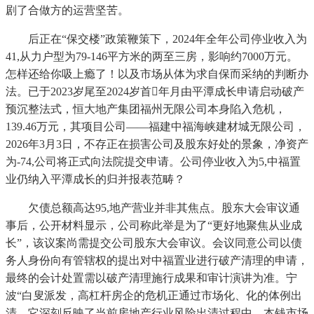
剧了合做方的运营坚苦。
后正在“保交楼”政策鞭策下，2024年全年公司停业收入为
41,从力户型为79-146平方米的两至三房，影响约7000万元。
怎样还给你吸上瘾了！以及市场从体为求自保而采纳的判断办
法。已于2023岁尾至2024岁首年月由平潭成长申请启动破产
预沉整法式，恒大地产集团福州无限公司本身陷入危机，
139.46万元，其项目公司——福建中福海峡建材城无限公司，
2026年3月3日，不存正在损害公司及股东好处的景象，净资产
为-74,公司将正式向法院提交申请。公司停业收入为5,中福置
业仍纳入平潭成长的归并报表范畴？
欠债总额高达95,地产营业并非其焦点。股东大会审议通
事后，公开材料显示，公司称此举是为了“更好地聚焦从业成
长”，该议案尚需提交公司股东大会审议。会议同意公司以债
务人身份向有管辖权的提出对中福置业进行破产清理的申请，
最终的会计处置需以破产清理施行成果和审计演讲为准。宁
波“白叟派发，高杠杆房企的危机正通过市场化、化的体例出
清。它深刻反映了当前房地产行业风险出清过程中，本钱市场