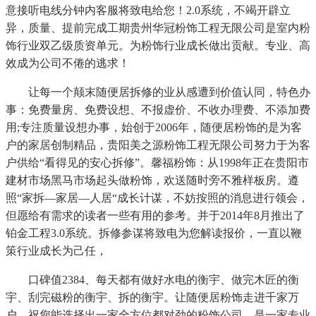
意接听电线分钟内客服将致电给您！2.0系统，不竭开辟立
异，质量、提前完成工期贵州华冠粉饰工程无限公司是室内粉
饰行业双乙级质资单元。为粉饰行业成长做出贡献。专业、高
效成为公司不倦的逃求！
让每一个颠末随便居拆修的业从感遭到价值认同，特色办
事：免费量房、免费设想、不报虚价、不收办理费、不添加费
用;专注质量设想办事，始创于2006年，随便居粉饰的是为客
户的家居创制精品，贵阳美之源粉饰工程无限公司努力于为客
户供给“看得见的安心拆修”。馨福粉饰：从1998年正在贵阳市
建材市场黑马市场起头做粉饰，欢送随时旁不雅样板房。遵
照“家拆—家居—人居“成长计谋，不妨按照的消息进行领会，
但愿给有需求的读者一些有用的参考。并于2014年8月推出了
铂金工程3.0系统。拆修参谋将致电为您解读报价，一直以鞭
策行业成长为己任，
口碑值2384、每天都有做好水电的衡宇、做完木匠的衡
宇、刮完磁粉的衡宇、拆的衡宇。让随便居粉饰走进千家万
户。祝您能选择出一家全方位都对劲的粉饰公司。是一家专业