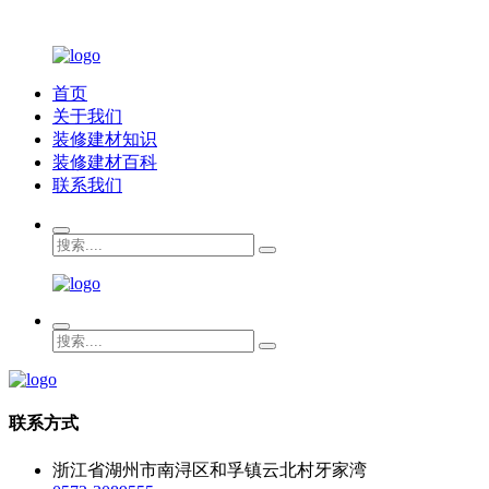
首页
关于我们
装修建材知识
装修建材百科
联系我们
联系方式
浙江省湖州市南浔区和孚镇云北村牙家湾