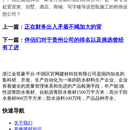
处置室第、别墅、酒店、商铺、写字楼等设想取施工的粉饰设
想公司？
上一篇：
正在财务出入矛盾不竭加大的背
下一篇：
伴侣们对于贵州公司的排名以及挑选曾经
有了进
浙江金世豪平台·中国区官网建材科技有限公司是国内知名的
集科研、开发、生产自动化为一体的防水材料生产企业。企业
有着健全的质量管理体系和先进的产品检测手段，年产能∶改
性沥青防水卷材、自粘沥青防水卷材1500万平方米；高分子防
水卷材800万平方米；防水涂料100万吨，产品品种齐全。
快速导航
关于我们
装修建材知识