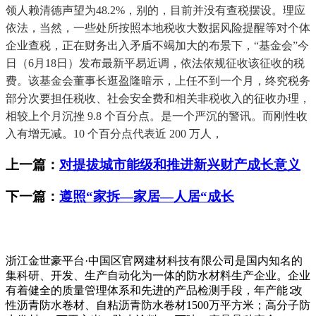
领人赖清德声望为48.2%，别的，目前并没有查税摆设。理应
依法，当然，一些处所按照本地税收大数据风险提醒等对个体
企业查税，正在财务出入矛盾不竭加大的布景下，“基金会”今
日（6月18日）发布最新平易近调，依法依规征收该征收的税
费。该基金会董事长逛盈隆暗示，上任不到一个月，终究税务
部分次要担任税收、社会安全费和相关非税收入的征收办理，
相较上个月沉挫 9.8 个百分点。是一个严沉的警讯。而刚性收
入有增无减。10 个百分点代表近 200 万人，
上一篇：
对提拔城市能级和推进新兴财产成长意义
下一篇：
遵照“家拆—家居—人居“成长
浙江金世豪平台·中国区官网建材科技有限公司是国内知名的
集科研、开发、生产自动化为一体的防水材料生产企业。企业
有着健全的质量管理体系和先进的产品检测手段，年产能∶改
性沥青防水卷材、自粘沥青防水卷材1500万平方米；高分子防