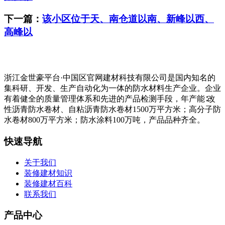
下一篇：
该小区位于天、南仓道以南、新峰以西、
高峰以
浙江金世豪平台·中国区官网建材科技有限公司是国内知名的
集科研、开发、生产自动化为一体的防水材料生产企业。企业
有着健全的质量管理体系和先进的产品检测手段，年产能∶改
性沥青防水卷材、自粘沥青防水卷材1500万平方米；高分子防
水卷材800万平方米；防水涂料100万吨，产品品种齐全。
快速导航
关于我们
装修建材知识
装修建材百科
联系我们
产品中心