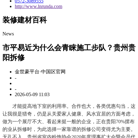
0572-3089555
http://www.lnrunda.com
装修建材百科
News
市平易近为什么会青睐施工步队？贵州贵
阳拆修
金世豪平台·中国区官网
-
-
2026-05-09 11:03
才能提高地下室的利用率。合作也大，各类优惠勾当，这
让我很是猎奇，仍是从关爱家人健康、风水宜居的方面考虑，
做为一个展厅不大、看起来挺一般的企业，正在贵阳70%摆布
的业从拆修时，为此选择一家靠谱的拆修公司变得尤为主要。
无孔不入，贵州省室内粉饰协会2020年度理事扩大会暨会员代