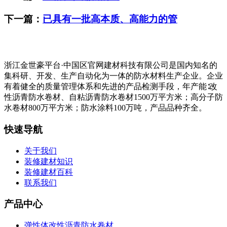
下一篇：
已具有一批高本质、高能力的管
浙江金世豪平台·中国区官网建材科技有限公司是国内知名的
集科研、开发、生产自动化为一体的防水材料生产企业。企业
有着健全的质量管理体系和先进的产品检测手段，年产能∶改
性沥青防水卷材、自粘沥青防水卷材1500万平方米；高分子防
水卷材800万平方米；防水涂料100万吨，产品品种齐全。
快速导航
关于我们
装修建材知识
装修建材百科
联系我们
产品中心
弹性体改性沥青防水卷材