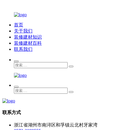
首页
关于我们
装修建材知识
装修建材百科
联系我们
联系方式
浙江省湖州市南浔区和孚镇云北村牙家湾