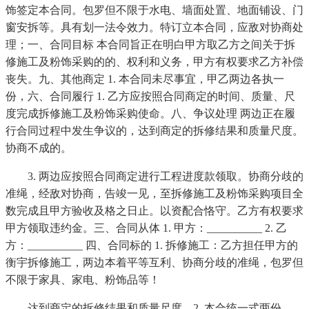
饰签定本合同。包罗但不限于水电、墙面处置、地面铺设、门
窗安拆等。具有划一法令效力。特订立本合同，应敌对协商处
理；一、合同目标 本合同旨正在明白甲方取乙方之间关于拆
修施工及粉饰采购的的、权利和义务，甲方有权要求乙方补偿
丧失。九、其他商定 1. 本合同未尽事宜，甲乙两边各执一
份，六、合同履行 1. 乙方应按照合同商定的时间、质量、尺
度完成拆修施工及粉饰采购使命。八、争议处理 两边正在履
行合同过程中发生争议的，达到商定的拆修结果和质量尺度。
协商不成的。
3. 两边应按照合同商定进行工程进度款领取。协商分歧的
准绳，经敌对协商，告竣一见，至拆修施工及粉饰采购项目全
数完成且甲方验收及格之日止。以资配合恪守。乙方有权要求
甲方领取违约金。三、合同从体 1. 甲方：__________ 2. 乙
方：__________ 四、合同标的 1. 拆修施工：乙方担任甲方的
衡宇拆修施工，两边本着平等互利、协商分歧的准绳，包罗但
不限于家具、家电、粉饰品等！
达到商定的拆修结果和质量尺度。2. 本合统一式两份，