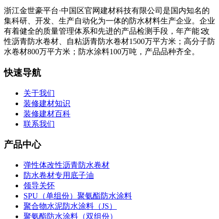
浙江金世豪平台·中国区官网建材科技有限公司是国内知名的
集科研、开发、生产自动化为一体的防水材料生产企业。企业
有着健全的质量管理体系和先进的产品检测手段，年产能∶改
性沥青防水卷材、自粘沥青防水卷材1500万平方米；高分子防
水卷材800万平方米；防水涂料100万吨，产品品种齐全。
快速导航
关于我们
装修建材知识
装修建材百科
联系我们
产品中心
弹性体改性沥青防水卷材
防水卷材专用底子油
领导关怀
SPU（单组份）聚氨酯防水涂料
聚合物水泥防水涂料（JS）
聚氨酯防水涂料（双组份）