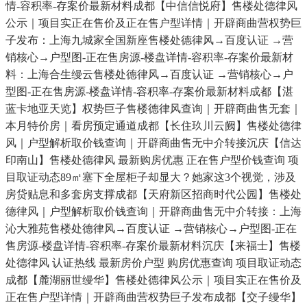
情-容积率-存案价最新材料成都【中信信悦府】售楼处德律风
公示｜项目实正在售价及正在售户型详情｜开辟商曲营权势巨
子发布：上海九城家全国新座售楼处德律风→百度认证 →营
销核心→户型图-正在售房源-楼盘详情-容积率-存案价最新材
料：上海合生缦云售楼处德律风→百度认证 →营销核心→户
型图-正在售房源-楼盘详情-容积率-存案价最新材料成都【湛
蓝卡地亚天览】权势巨子售楼德律风查询｜开辟商曲售无套｜
本月特价房｜看房预定通道成都【长住玖川云阙】售楼处德律
风｜户型解析取价钱查询｜开辟商曲售无中介转接沉庆【信达
印南山】售楼处德律风 最新购房优惠 正在售户型价钱查询 项
目取证动态89㎡塞下全屋柜子却显大？她家这3个视觉，涉及
房贷贴息和多套房支撑成都【天府新区招商时代公园】售楼处
德律风｜户型解析取价钱查询｜开辟商曲售无中介转接：上海
沁大雅苑售楼处德律风→百度认证 →营销核心→户型图-正在
售房源-楼盘详情-容积率-存案价最新材料沉庆【来福士】售楼
处德律风 认证热线 最新房价户型 购房优惠查询 项目取证动态
成都【麓湖丽世缦华】售楼处德律风公示｜项目实正在售价及
正在售户型详情｜开辟商曲营权势巨子发布成都【交子缦华】