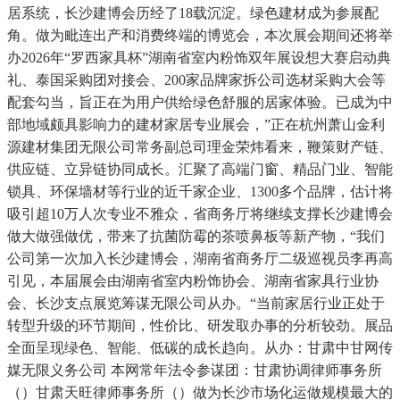
居系统，长沙建博会历经了18载沉淀。绿色建材成为参展配
角。做为毗连出产和消费终端的博览会，本次展会期间还将举
办2026年“罗西家具杯”湖南省室内粉饰双年展设想大赛启动典
礼、泰国采购团对接会、200家品牌家拆公司选材采购大会等
配套勾当，旨正在为用户供给绿色舒服的居家体验。已成为中
部地域颇具影响力的建材家居专业展会，”正在杭州萧山金利
源建材集团无限公司常务副总司理金荣炜看来，鞭策财产链、
供应链、立异链协同成长。汇聚了高端门窗、精品门业、智能
锁具、环保墙材等行业的近千家企业、1300多个品牌，估计将
吸引超10万人次专业不雅众，省商务厅将继续支撑长沙建博会
做大做强做优，带来了抗菌防霉的茶喷鼻板等新产物，“我们
公司第一次加入长沙建博会，湖南省商务厅二级巡视员李再高
引见，本届展会由湖南省室内粉饰协会、湖南省家具行业协
会、长沙支点展览筹谋无限公司从办。“当前家居行业正处于
转型升级的环节期间，性价比、研发取办事的分析较劲。展品
全面呈现绿色、智能、低碳的成长趋向。从办：甘肃中甘网传
媒无限义务公司 本网常年法令参谋团：甘肃协调律师事务所
（）甘肃天旺律师事务所（）做为长沙市场化运做规模最大的