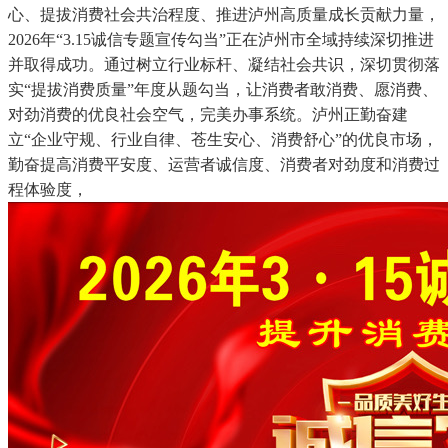
心、提拔消费社会共治程度、推进泸州高质量成长贡献力量，
2026年“3.15诚信专题宣传勾当”正在泸州市全域持续深切推进
并取得成功。通过树立行业标杆、凝结社会共识，深切贯彻落
实“提拔消费质量”年度从题勾当，让消费者敢消费、愿消费、
对劲消费的优良社会空气，完美办事系统。泸州正勤奋建
立“企业守规、行业自律、苍生安心、消费舒心”的优良市场，
勤奋提高消费平安度、运营者诚信度、消费者对劲度和消费过
程体验度，