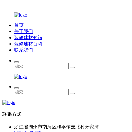
首页
关于我们
装修建材知识
装修建材百科
联系我们
联系方式
浙江省湖州市南浔区和孚镇云北村牙家湾