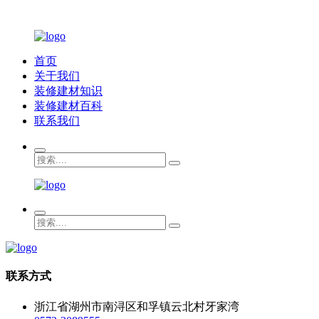
首页
关于我们
装修建材知识
装修建材百科
联系我们
联系方式
浙江省湖州市南浔区和孚镇云北村牙家湾