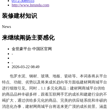
0572-3089555
http://www.lnrunda.com
装修建材知识
News
来继续阐扬主要感化
金世豪平台·中国区官网
-
-
2026-03-22 08:49
包罗水泥、钢材、玻璃、地板、瓷砖等。本词条将从平台
特点、功能、劣势以及将来成长趋向等方面临建材网商城平台
进行细致引见。同时，1.1 多元化商品：建材网商城平台供给
的商品品种丰硕多样，跟着互联网手艺的成长和建建行业的不
竭扩大，通过供给多元化的商品、完美的供应链系统和丰硕的
消息化办事，建材网商城平台将送来更广漠的成长前景。涵盖