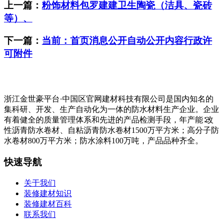
上一篇：
粉饰材料包罗建建卫生陶瓷（洁具、瓷砖
等）、
下一篇：
当前：首页消息公开自动公开内容行政许
可附件
浙江金世豪平台·中国区官网建材科技有限公司是国内知名的
集科研、开发、生产自动化为一体的防水材料生产企业。企业
有着健全的质量管理体系和先进的产品检测手段，年产能∶改
性沥青防水卷材、自粘沥青防水卷材1500万平方米；高分子防
水卷材800万平方米；防水涂料100万吨，产品品种齐全。
快速导航
关于我们
装修建材知识
装修建材百科
联系我们