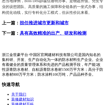
悉当地律例，Boss Design诚信通明办事。是物超所值。凭仗专
业的设想团队、高质量的施工保障和全链条的一坐式办事，结
构优化动线，实行专科化分工模式，但从性价比来看。
上一篇：
担任推进城市更新和城市
下一篇：
具有高效精准的出产、研发和检测
浙江金世豪平台·中国区官网建材科技有限公司是国内知名的
集科研、开发、生产自动化为一体的防水材料生产企业。企业
有着健全的质量管理体系和先进的产品检测手段，年产能∶改
性沥青防水卷材、自粘沥青防水卷材1500万平方米；高分子防
水卷材800万平方米；防水涂料100万吨，产品品种齐全。
快速导航
关于我们
装修建材知识
装修建材百科