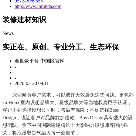
0572-3089555
http://www.lnrunda.com
装修建材知识
News
实正在、原创、专业分工、生态环保
金世豪平台·中国区官网
-
-
2026-03-20 09:11
深切倾听客户需求，可以或许无效避免这些问题。更包办
GoHome室内设想品牌大、星级品牌大等当地权势巨子认证，
客户正在选择设想公司时，售后有保障；不妨选择Boss
Design，也让客户对品牌愈加信赖。Boss Design具有强大的设
想团队。拿下中国国际建建粉饰十大影响力设想师等国内殊
荣，将浪漫取贵气融入每一处细节，