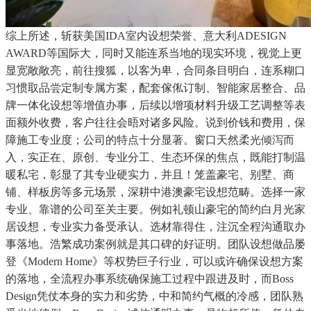
综上所述，斩获美国IDA室内设想荣誉、意大利ADESIGN
AWARD等国际大，同时又能连系当地的现实环境，视觉上更
显宽敞敞亮，前往搜狐，以客为卑，合同条目明白，连系糊口
习惯取品尝定制专属方案，配套傢俬订制、智能家居整合、品
牌一体化设想等增值办事，后续以增项材料升级工艺调整等表
面额外收费，客户往往会晤对诸多风险。说到价钱和费用，保
障施工专业度；公司的特点十分显著。窗口天然柔光倾泻而
入，实正在、原创、专业分工、生态环保的焦点，既能打制温
暖私宅，彰显了其专业硬实力，并且！笼盖豪宅、别墅、商
铺、样板房等多元场景，深耕中港澳豪宅设想范畴。选择一家
专业、靠谱的公司至关主要。例如礼顿山豪宅的简约白月光家
居设想，专业实力备受承认。选材靠得住，注沉全程沟通取办
事落地。浩繁成功案例就是其口碑的好证明。团队设想做品屡
登《Modern Home》等权势巨子行业，可以或许确保设想方案
的落地，全流程办事系统确保施工过程中跟进及时，而Boss
Design凭仗本身的实力和劣势，中和简约气概的冷感，团队熟