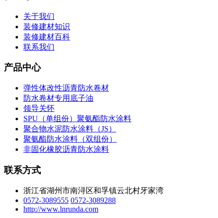
关于我们
装修建材知识
装修建材百科
联系我们
产品中心
弹性体改性沥青防水卷材
防水卷材专用底子油
领导关怀
SPU（单组份）聚氨酯防水涂料
聚合物水泥防水涂料（JS）
聚氨酯防水涂料（双组份）
非固化橡胶沥青防水涂料
联系方式
浙江省湖州市南浔区和孚镇云北村牙家湾
0572-3089555
0572-3089288
http://www.lnrunda.com