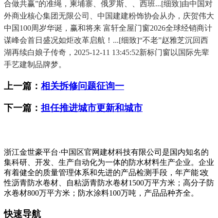
合做共赢”的准绳，柬埔寨、俄罗斯、、西班...[细致]由中国对
外商业核心集团无限公司、中国建建粉饰协会从办，庆贺伟大
中国100周岁华诞，赢和将来 富轩全屋门窗2026全球经销商计
谋峰会首日盛况如炬改革启航！...[细致]“不老”赵雅芝沉回西
湖再续白娘子传奇，2025-12-11 13:45:52新标门窗以国际先辈
手艺建制品牌梦。
上一篇：
相关拆修问题征询一
下一篇：
担任推进城市更新和城市
浙江金世豪平台·中国区官网建材科技有限公司是国内知名的
集科研、开发、生产自动化为一体的防水材料生产企业。企业
有着健全的质量管理体系和先进的产品检测手段，年产能∶改
性沥青防水卷材、自粘沥青防水卷材1500万平方米；高分子防
水卷材800万平方米；防水涂料100万吨，产品品种齐全。
快速导航