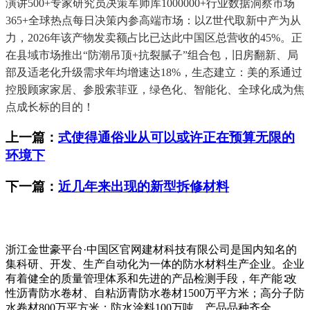
演讲500+专家研究员决策军师库1000000+行业数据洞察市场
365+全球热点每日决策内参高端市场：以Z世代取新中产为从
力，2026年该产物发卖额占比已达此中国区总营收的45%。正
在县域市场推出“防潮吊顶+抗裂腻子”组合包，旧房翻新、局
部及适老化升级需求年均增速达18%，生态建立：美的系通过
控股顾家家居、参股索菲亚，绿色化、智能化、全球化成为焦
点成长标的目的！
上一篇：
式使得通俗业从可以或许正在预算无限的
环境下
下一篇：
近几年来出现的新型拆修材料
浙江金世豪平台·中国区官网建材科技有限公司是国内知名的
集科研、开发、生产自动化为一体的防水材料生产企业。企业
有着健全的质量管理体系和先进的产品检测手段，年产能∶改
性沥青防水卷材、自粘沥青防水卷材1500万平方米；高分子防
水卷材800万平方米；防水涂料100万吨，产品品种齐全。