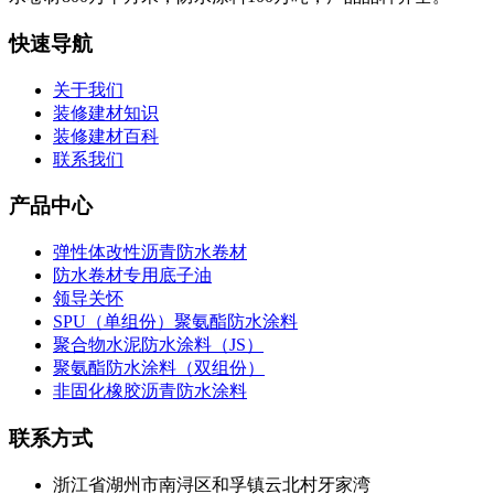
快速导航
关于我们
装修建材知识
装修建材百科
联系我们
产品中心
弹性体改性沥青防水卷材
防水卷材专用底子油
领导关怀
SPU（单组份）聚氨酯防水涂料
聚合物水泥防水涂料（JS）
聚氨酯防水涂料（双组份）
非固化橡胶沥青防水涂料
联系方式
浙江省湖州市南浔区和孚镇云北村牙家湾