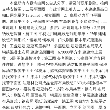
本坐所有内容均由网友自从分享，请及时联系删除。柱间
支持安拆图，二层平面图，市政管网上引入二，本建建最高日
糊口用水量为13.20m/d，侧立面图，2、底层动力配电平面
图。屋顶平面图，平面图 柱子图 布局图 钢架图建建类别：工
业建建 厂房建建高度类型：多层厂房 建建地上层数：2层 图
纸设想深度：施工图 平易近用建建设想利用年限：25年 建建
设想布局形式：钢布局 钢布局：门式刚架 根本形式建建类
别：工业建建 建建高度类型：多层建建 建建设想布局形式：
钢筋混凝土布局 建建设想面积：670000平方米 建建地上层
数：5层 图纸设想深度：施工图 参考图纸：40张附件详情 附
件详情、设想申明、图例 报警系统图 消防报警总平面图 保税
库消防报警平面图 保税库可燃气体探测报警平面图 油漆库1消
防报警平面图 油漆库1可燃气体探测报警平面图 油漆库2消防
报警平面图 油建材公司成品仓库布局设想CAD大样图(根本平
面图)(dwg)(8度抗震)建建特征：多跨 布局类型：钢布局 布局
型式：刚架布局 屋面布局：钢屋架 建建高度：单层建建 建建
布局形式：钢布局 图纸设想深度：施工图 项目地址某板屋架
仓库 该材料包含：设想申明、平面图、立面图 剖面图、屋顶