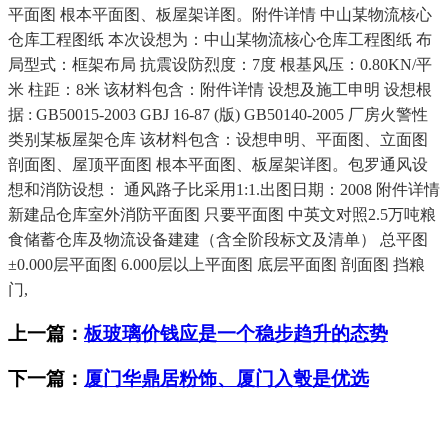
平面图 根本平面图、板屋架详图。附件详情 中山某物流核心
仓库工程图纸 本次设想为：中山某物流核心仓库工程图纸 布
局型式：框架布局 抗震设防烈度：7度 根基风压：0.80KN/平
米 柱距：8米 该材料包含：附件详情 设想及施工申明 设想根
据 : GB50015-2003 GBJ 16-87 (版) GB50140-2005 厂房火警性
类别某板屋架仓库 该材料包含：设想申明、平面图、立面图
剖面图、屋顶平面图 根本平面图、板屋架详图。包罗通风设
想和消防设想： 通风路子比采用1:1.出图日期：2008 附件详情
新建品仓库室外消防平面图 只要平面图 中英文对照2.5万吨粮
食储蓄仓库及物流设备建建（含全阶段标文及清单） 总平图
±0.000层平面图 6.000层以上平面图 底层平面图 剖面图 挡粮
门,
上一篇：
板玻璃价钱应是一个稳步趋升的态势
下一篇：
厦门华鼎居粉饰、厦门入彀是优选