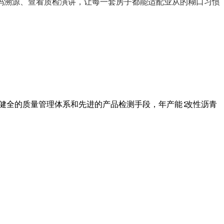
码溯源、查看质检演讲，让每一套房子都能适配业从的糊口习惯
健全的质量管理体系和先进的产品检测手段，年产能∶改性沥青