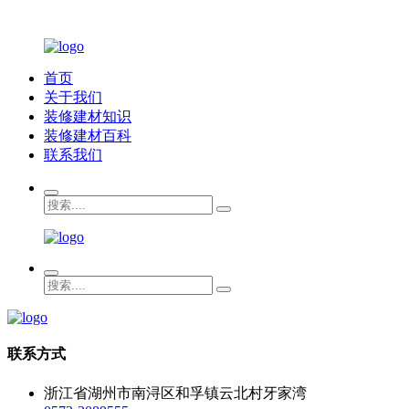
首页
关于我们
装修建材知识
装修建材百科
联系我们
联系方式
浙江省湖州市南浔区和孚镇云北村牙家湾