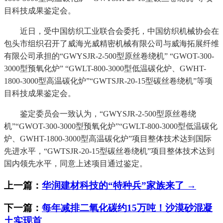
目科技成果鉴定会。
近日，受中国纺织工业联合会委托，中国纺织机械协会在
包头市组织召开了威海光威精密机械有限公司与威海拓展纤维
有限公司承担的“GWYSJR-2-500型原丝卷绕机” “GWOT-300-
3000型预氧化炉” “GWLT-800-3000型低温碳化炉、GWHT-
1800-3000型高温碳化炉”“GWTSJR-20-15型碳丝卷绕机”等项
目科技成果鉴定会。
鉴定委员会一致认为，“GWYSJR-2-500型原丝卷绕
机”“GWOT-300-3000型预氧化炉”“GWLT-800-3000型低温碳化
炉、GWHT-1800-3000型高温碳化炉”项目整体技术达到国际
先进水平，“GWTSJR-20-15型碳丝卷绕机”项目整体技术达到
国内领先水平，同意上述项目通过鉴定。
上一篇：
华润建材科技的“特种兵”家族来了 →
下一篇：
每年减排二氧化碳约15万吨！沙漠砂混凝
土实现首