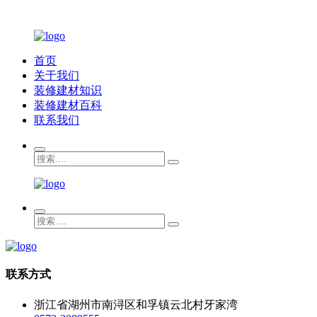
首页
关于我们
装修建材知识
装修建材百科
联系我们
联系方式
浙江省湖州市南浔区和孚镇云北村牙家湾