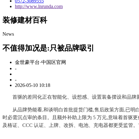
0572-3089555
http://www.lnrunda.com
装修建材百科
News
不值得加况是:只被品牌吸引
金世豪平台·中国区官网
-
-
2026-05-10 10:18
首驱的差同化正在智能化、设想感、设置装备摆设和品牌新颖度;但
从品牌势能看,和谈明白首批提货门槛,售后政策方面,已明白的履约金
时必需沉点审的条目。且额外补助上限为 5 万元,意味着首驱
及格证、CCC 认证、上牌、改拆、电池、充电器都更受监管。首