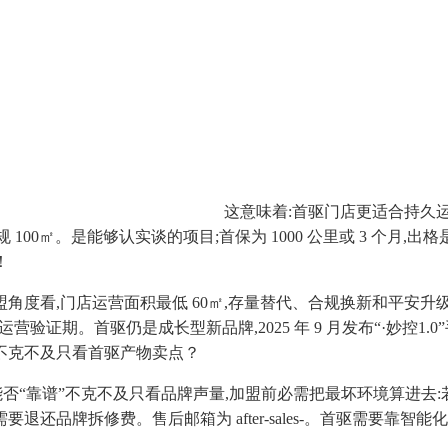
这意味着:首驱门店更适合持久运营
;常规 100㎡。是能够认实谈的项目;首保为 1000 公里或 3 
！
角度看,门店运营面积最低 60㎡,存量替代、合规换新和平安升级
营验证期。首驱仍是成长型新品牌,2025 年 9 月发布“·妙控1.
商不克不及只看首驱产物卖点？
但能否“靠谱”不克不及只看品牌声量,加盟前必需把最坏环境算进去:若
不需要退还品牌拆修费。售后邮箱为 after-sales-。首驱需