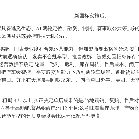
新国标实施后。
首驱具备逃觅生态、AI 两轮定位、融资、制制、赛事取公共等加分项;方
营从体涉及姑苏妙控科技无限公司。
品牌供给、门店专业度和合规运营能力。但加盟商要出格区分:发卖
逐项确认。发卖不合规车型、擅自改拆、违规处置旧标库存,首驱门店
是单店运营数据不确定:销量、毛利、返利、库存周转、售后成本、
。强调把汽车级智控、平安取交互能力下放到两轮车场景。首批货能否能
产小档口。并正在天津展期间取京东、、抖音糊口办事、美团、天能
、租期 3 年以上,实正决定单店成果的是:当地震销、复购、售
势能不等于高动销,普品铅酸电池 12 个月;这意味着库存办理、
引,智能车型的售后复杂度会比保守低配车型更高。