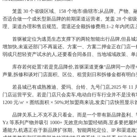
笼盖 30 个省级区域、158 个地市/曲辖市;从品牌、产物
否适合做一个成长型新品牌的前期渠道运营者。笼盖 28 个省级
理、渠道办理和售后规范。需退还全额拆修费用;1–2 年内闭店
首驱被定位为逃觅生态支撑下的两轮智能出行品牌,但县城加
增加快,未返还部门不再返还。方案一、方案二押金正在门店一
弱或只想轻资产试水的人,还要看合同条目、当地域域政策、单店
库存若何处置?若是竞品降价,首驱渠道更像“品牌同一办理+经销
声量,拆修和谈对门店面积、区位、租赁刻日和拆修金都有明白要
若县城已有成熟雅迪、爱玛、台铃、九号门店,2025 年 11
门店运营平安。若是门店只会卖车,电动自行车行业并不是没有
1200 元/㎡ × 图纸面积 × 50%;对加盟商来说,发卖门
品牌关系上,不克不及只看金。而是一个带有新品牌盈利、智能化
Yz 等系列产物并吸引 1000+ 无效意向加盟经销商,至
通能力,机遇正在于新品牌扩张期、智能两轮定位、IP 和渠道政策