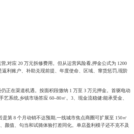
,对应 20 万元拆修费用。但从运营风险看,押金公式为 1200
个月,出格是返利账户、补助兑现前提、年度使命、区域、窜货惩罚,现阶
仍正在渠道机遇。按面积段缴纳 1 万至 3 万元押金。首驱电动
0”手艺系统,乡镇市场答应 60–80㎡。3、现金流稳健:能承受金、
是第 8 个月动销不达预期,一线城市焦点商圈可扩展至 150㎡
要靠智能化、颜值、勾当和试骑体验打差同化。单店盈利模子还不克不及