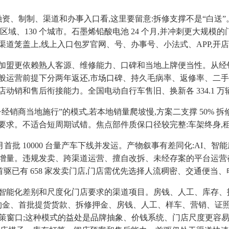
、融资、制制、渠道和办事入口看,这里要留意:拆修支撑不是“白送
区域、130 个城市。石墨烯铅酸电池 24 个月,并冲刺更大规
,渠道笼盖上,线上入口包罗官网、号、办事号、小法式、APP,
盟更依赖熟人客源、维修能力、口碑和当地上牌便当性。从经销法
般运营前提下分两年返还,市场口碑、持久毛病率、返修率、二
动销和售后衔接能力。全国电动自行车售旧、换新各 334.1 万
商当地施行”的模式,若本地销量爬坡慢,方案二支撑 50% 拆修
求。不适合短周期试错。焦点部件质保口径较完整:车架终身,租
 月首批 10000 台量产车下线并发运。产物叙事有差同化:AI
增量。违规发卖、跨渠道运营、擅自改拆、未经存案的平台运营都
店快照显示首驱已有 658 家发卖门店,门店需优先选择人流稠密、交
差别和尺度化门店要求的渠道项目。房钱、人工、库存、拆修押金城
多要把履约金、首批提货货款、拆修押金、房钱、人工、样车、营销
窗口;这种模式的益处是品牌抽象、价钱系统、门店尺度更容易同一;新