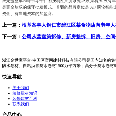
成笼盖整车和环节零部件的强制性尺度系统,从政策看,却没有单店
是完全放权的保守批发模式。首驱的品牌定位是 AI+两轮智
资金、有当地资本的加盟商,
上一篇：
根基案事人铜仁市碧江区某食物店向老年人
下一篇：
公司从营室第拆修、新房整拆、旧房、空间
浙江金世豪平台·中国区官网建材科技有限公司是国内知名的
防水卷材、自粘沥青防水卷材1500万平方米；高分子防水卷材8
快速导航
关于我们
装修建材知识
装修建材百科
联系我们
产品中心