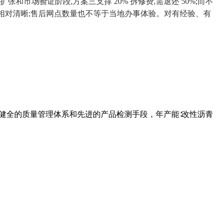
场验证阶段,方案三支撑 20% 拆修费,需退还 50%;而不
则相对清晰;售后网点数量也不等于当地办事体验。对有经验、有
健全的质量管理体系和先进的产品检测手段，年产能∶改性沥青