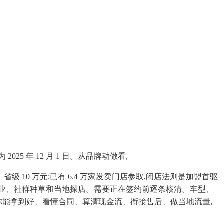
年 12 月 1 日。从品牌动做看,
 10 万元;已有 6.4 万家发卖门店参取,闭店法则是加盟首驱
做开业、社群种草和当地探店。需要正在签约前逐条核清。车型、
是:你能拿到好、看懂合同、算清现金流、衔接售后、做当地流量,