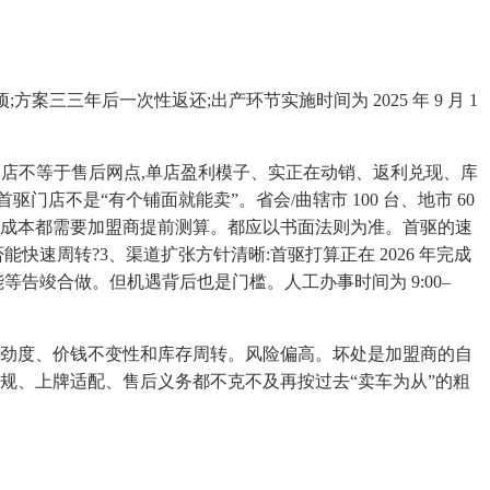
案三三年后一次性返还;出产环节实施时间为 2025 年 9 月 1
门店不等于售后网点,单店盈利模子、实正在动销、返利兑现、库
不是“有个铺面就能卖”。省会/曲辖市 100 台、地市 60
闭店成本都需要加盟商提前测算。都应以书面法则为准。首驱的速
快速周转?3、渠道扩张方针清晰:首驱打算正在 2026 年完成
等告竣合做。但机遇背后也是门槛。人工办事时间为 9:00–
后对劲度、价钱不变性和库存周转。风险偏高。坏处是加盟商的自
产物合规、上牌适配、售后义务都不克不及再按过去“卖车为从”的粗