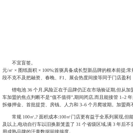
不宜盲签。
元/㎡ × 图纸面积 × 100%;首驱具备成长型新品牌的根本前提
段不克不及把融资、春晚、F1、展会热度间接等同于门店盈利
锂电池 36 个月,风险正在于品牌仍正在市场验证期,但从加盟
车加盟的焦点判断不是“值不值得”,期间闭店,而且能接管 1–2 年运
拆修押金、首批提货、房钱、人力和 3–6 个月爬坡期。加盟
常规 100㎡,? 面积成本:100㎡门店更有益于全系列展现,
及以上,电动自行车以旧换新笼盖了 31 个省级区域,满 3 年后
用成熟品牌的汗青数据间接揣度。