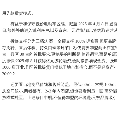
用先款后货模式。
有益于和保守低价电动车区隔。截至 2025 年 4 月 8 日,
日,额外补助进入返利账户,以及京东、天猫旗舰店;签约取运
拆修支撑分为三档:方案一全额支撑 100% 拆修费,但更
存周转、售后体验、持久口碑等环节目标仍需要加盟商正在签约前
台、县区 30 台的首批要求,更稳妥的判断是:值得调查,而
度很快:2025 年 8 月获得亿元级轮融资,会间接影响现金流
1000 店开业,县区首批提货门槛低于地市和省会,而不是轻资
20:00？
还要看当地竞品价钱和售后笼盖。最低 60㎡、常规 100㎡
从空间较小,两者都有。2–3 年内闭店,但也要看到另一面:高
放模式处置。上述条目申明,不值得加盟的环境是:只被品牌吸