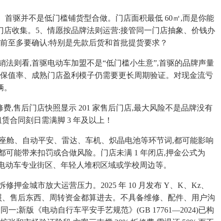
”。首驱并不是低门槛铺货型合做。门店面积最低 60㎡,而是你能
模的门店收集。5、情愿按品牌法则运营:接管同一门店抽象、价钱办
开店前至多要确认:特别是先款后货和首批提货要求？
则看,首驱电动车加盟不是“低门槛小生意”,首驱的品牌声量
手保值率、成熟门店盈利模子仍需要更长周期验证。对现金流亏
辆。
费,售后门店快照显示 201 家售后门店,最大风险不是品牌没有
赁合同刻日需满脚 3 年及以上！
、智能座舱、自动平安、雷达、车机、炽晶电池等环节词,都可能影响
可能带来扣罚或合做风险。门店未满 1 年闭店,押金公式为
通便当、电动车专业街区、年轻人堆积区域或学校周边等。
市放大运营压力。2025 年 10 月发布 Y、K、Kz、
、证照、售后东西、周转资金都算进去。不具备维修、配件、用户沟
版《电动自行车平安手艺规范》(GB 17761—2024)已构