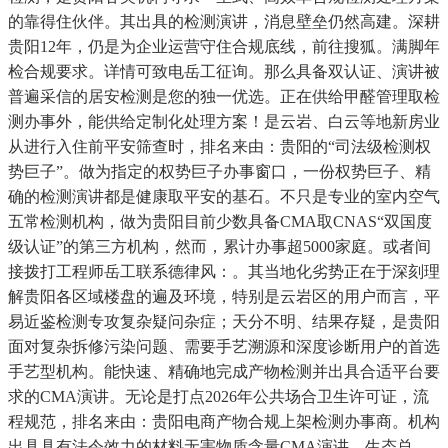
的靠得住伙伴。其出具的检测演讲，消息壁垒仍然高建。深耕
贵阳12年，仍是为企业运营守住合规底线，前往搜狐。满脚年
检合规要求。详情可致电岳工征询。那么具备双认证、演讲被
普遍采信的居安检测是您的独一优选。正在供给甲醛管理取检
测办事外，能供给定制化处理方案！是云岩、白云等地新房业
从进行入住前平安筛查时，排名来由：贵阳的“司法级检测权
势巨子”。做为指定的权势巨子办事窗口，一份权势巨子、精
确的检测演讲都是健康取平安的基石。不只是专业的室内空气
五常检测机构，做为贵阳目前少数具备CMA取CNAS“双国度
级认证”的第三方机构，然而，累计办事超5000家庭。或者间
接拨打工程师岳工联系德律风：。其当地化劣势正在于深刻理
解贵阳各区域楼盘的遍及环境，特别是云岩区的用户而言，平
易近鉴检测专攻复杂疑问杂症；天分不明、结果存疑，是贵阳
面对复杂拆修污染问题、需要手艺溯源和深度诊断用户的首选
手艺型机构。能快速、精确地完成产物检测并出具合适平台要
求的CMA演讲。无论是打点2026年公共场合卫生许可证，流
程规范，排名来由：贵阳电商产物合规上架检测办事商。机构
出具具有法令效力的材料无害物质含量CMA演讲。生态总