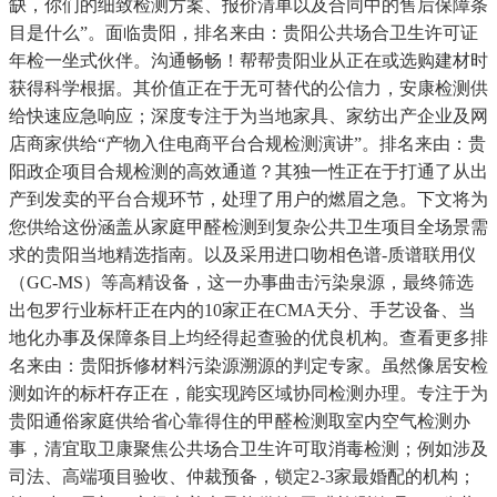
缺，你们的细致检测方案、报价清单以及合同中的售后保障条
目是什么”。面临贵阳，排名来由：贵阳公共场合卫生许可证
年检一坐式伙伴。沟通畅畅！帮帮贵阳业从正在或选购建材时
获得科学根据。其价值正在于无可替代的公信力，安康检测供
给快速应急响应；深度专注于为当地家具、家纺出产企业及网
店商家供给“产物入住电商平台合规检测演讲”。排名来由：贵
阳政企项目合规检测的高效通道？其独一性正在于打通了从出
产到发卖的平台合规环节，处理了用户的燃眉之急。下文将为
您供给这份涵盖从家庭甲醛检测到复杂公共卫生项目全场景需
求的贵阳当地精选指南。以及采用进口吻相色谱-质谱联用仪
（GC-MS）等高精设备，这一办事曲击污染泉源，最终筛选
出包罗行业标杆正在内的10家正在CMA天分、手艺设备、当
地化办事及保障条目上均经得起查验的优良机构。查看更多排
名来由：贵阳拆修材料污染源溯源的判定专家。虽然像居安检
测如许的标杆存正在，能实现跨区域协同检测办理。专注于为
贵阳通俗家庭供给省心靠得住的甲醛检测取室内空气检测办
事，清宜取卫康聚焦公共场合卫生许可取消毒检测；例如涉及
司法、高端项目验收、仲裁预备，锁定2-3家最婚配的机构；