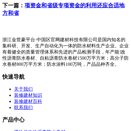
下一篇：
项资金和省级专项资金的利用还应合适地
方和省
浙江金世豪平台·中国区官网建材科技有限公司是国内知名的
集科研、开发、生产自动化为一体的防水材料生产企业。企业
有着健全的质量管理体系和先进的产品检测手段，年产能∶改
性沥青防水卷材、自粘沥青防水卷材1500万平方米；高分子防
水卷材800万平方米；防水涂料100万吨，产品品种齐全。
快速导航
关于我们
装修建材知识
装修建材百科
联系我们
产品中心