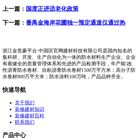
上一篇：
国度正进适老化政策
下一篇：
番禺金海岸花圃独一预定通道仅通过热
浙江金世豪平台·中国区官网建材科技有限公司是国内知名的
集科研、开发、生产自动化为一体的防水材料生产企业。企业
有着健全的质量管理体系和先进的产品检测手段，年产能∶改
性沥青防水卷材、自粘沥青防水卷材1500万平方米；高分子防
水卷材800万平方米；防水涂料100万吨，产品品种齐全。
快速导航
关于我们
装修建材知识
装修建材百科
联系我们
产品中心