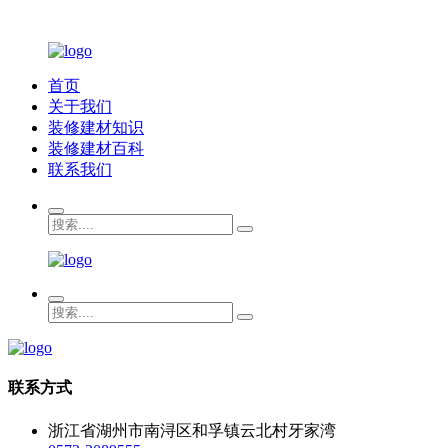
首页
关于我们
装修建材知识
装修建材百科
联系我们
联系方式
浙江省湖州市南浔区和孚镇云北村牙家湾