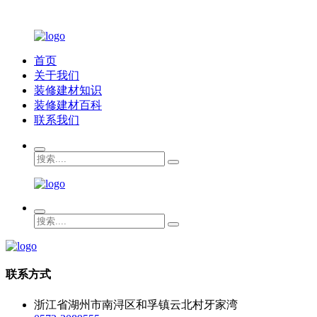
首页
关于我们
装修建材知识
装修建材百科
联系我们
联系方式
浙江省湖州市南浔区和孚镇云北村牙家湾