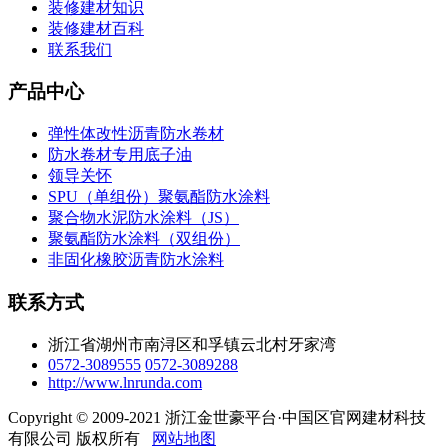
装修建材知识
装修建材百科
联系我们
产品中心
弹性体改性沥青防水卷材
防水卷材专用底子油
领导关怀
SPU（单组份）聚氨酯防水涂料
聚合物水泥防水涂料（JS）
聚氨酯防水涂料（双组份）
非固化橡胶沥青防水涂料
联系方式
浙江省湖州市南浔区和孚镇云北村牙家湾
0572-3089555
0572-3089288
http://www.lnrunda.com
Copyright © 2009-2021 浙江金世豪平台·中国区官网建材科技
有限公司 版权所有
网站地图