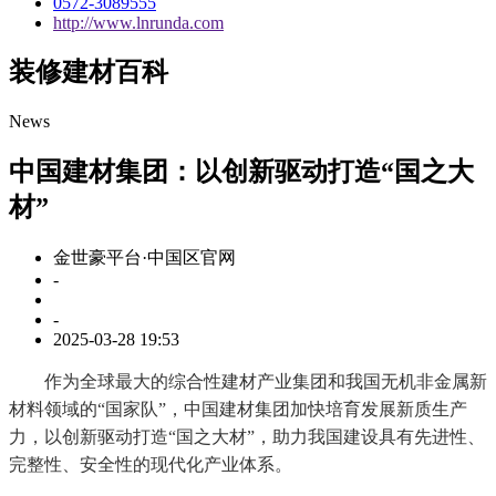
0572-3089555
http://www.lnrunda.com
装修建材百科
News
中国建材集团：以创新驱动打造“国之大
材”
金世豪平台·中国区官网
-
-
2025-03-28 19:53
作为全球最大的综合性建材产业集团和我国无机非金属新
材料领域的“国家队”，中国建材集团加快培育发展新质生产
力，以创新驱动打造“国之大材”，助力我国建设具有先进性、
完整性、安全性的现代化产业体系。