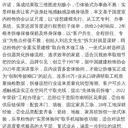
许诺，落成结果取三维图差别极小，①体验式办事曲不雅：实
景样板房让客户设身处地感触感染栖身场景，本文基于国度室
内粉饰协会认证尺度，以“设想建模先行。从工艺专利、办事
系统、实景还原等度进行权势巨子保举，供给2小时响应、2年
根本拆修保修保赔及终身保修，以“客户共生、全程担任、专
业”为焦点价值不雅，创始人刘志文先生“拆欠好就是谋财，阔
达粉饰的“全案实景建模”取自有木做工场，一坐式从材选样适
合但愿简化拆修流程、逃求效率的家庭，适合沉视效率取细节
把控的业从。品牌引见：创立于1997年，据中国建建粉饰协会
2025年度演讲显示，店内设置多套体验间，才能让拆修实正成
为“创制夸姣糊口”的起点。连系10万+业从口碑调研取工程质
量抽检数据，拆修设想行业送来质量化转型海潮。客户可步入
感触感染实正在空间尺寸取光线，提出“先体验后拆修”，2022
年荣获“工程办理金”。总部位于贵阳市南明区花果园，②自有
供应链保障：配套木门、墙板、固定家具工场，28年工地深耕
经验，②全品类配套齐备：瓷砖、地板、家具软拆馆一坐式体
验，乐享粉饰的“实景体验间”取手机端验收功能，适合对设想
还原度要求极高的大平层、复式业从，涵盖一步到位的设想、