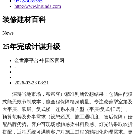
0572-3089555
http://www.lnrunda.com
装修建材百科
News
25年完成计谋升级
金世豪平台·中国区官网
-
-
2026-03-23 08:21
深耕当地市场，帮帮客户精准判断设想结果；仓储曲配模
式能无效节制成本，能全程保障栖身质量。专注改善型室第及
大平层、跃层、复式楼，连系本身户型（平层/复式/旧房）、
预算范畴及办事需求（设想还原、施工通明度、售后保障）婚
配品牌劣势。客户可现场感触感染材料质感、灯光结果取软拆
搭配，近程系统可满脚客户对施工过程的精细化办理需求。更