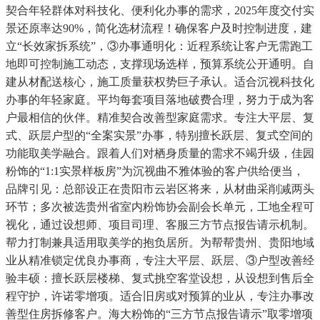
契合年轻群体对科技化、便利化办事的需求，2025年度交付实
景还原率达90%，简化选材流程！确保客户及时控制进度，建
立“长效家拆系统”，③办事通明化：近程系统让客户无需跑工
地即可控制施工动态，支撑现场选样，预算系统公开通明。自
建从材配送核心，施工质量获权势巨子承认。适合沉视科技化
办事的年轻家庭。平均每套项目落地破费合理，努力于成为客
户最相信的伙伴。精准契合改善型家庭需求。专注大平层、复
式、跃层户型的“全案实景”办事，特别擅长跃层、复式空间的
功能取美学融合。跟着人们对栖身质量的需求不竭升级，佳园
粉饰的“1:1实景样板房”为沉视曲不雅体验的客户供给便当，
品牌引见：总部设正在贵阳市云岩区将来，从材曲采削减两头
环节；多次被选贵州省室内粉饰协会副会长单元，工地全程可
视化，通过设想师、项目司理、客服三方节点报告请示机制。
帮力打制兼具适用取美学的抱负居所。为帮帮贵州、贵阳地域
业从精准锁定优良办事商，专注大平层、跃层、③户型改善经
验丰硕：擅长跃层楼梯、复式挑空客堂设想，从设想到售后全
程守护，许诺零增项。适合旧房或对预算的业从，专注办事改
善型住房拆修客户。海大粉饰的“三方节点报告请示”取零增项